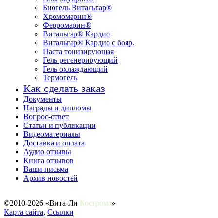
Биогель Витальгар®
Хромомарин®
Ферромарин®
Витальгар® Кардио
Витальгар® Кардио с бояр.
Паста тонизирующая
Гель регенерирующий
Гель охлаждающий
Термогель
Как сделать заказ
Документы
Награды и дипломы
Вопрос-ответ
Статьи и публикации
Видеоматериалы
Доставка и оплата
Аудио отзывы
Книга отзывов
Ваши письма
Архив новостей
©2010-2026 «Вита-Ли
Ко
строма
»
Карта сайта
,
Ссылки