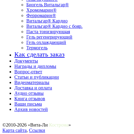
Биогель Витальгар®
Хромомарин®
Ферромарин®
Витальгар® Кардио
Витальгар® Кардио с бояр.
Паста тонизирующая
Гель регенерирующий
Гель охлаждающий
Термогель
Как сделать заказ
Документы
Награды и дипломы
Вопрос-ответ
Статьи и публикации
Видеоматериалы
Доставка и оплата
Аудио отзывы
Книга отзывов
Ваши письма
Архив новостей
©2010-2026 «Вита-Ли
Ко
строма
»
Карта сайта
,
Ссылки