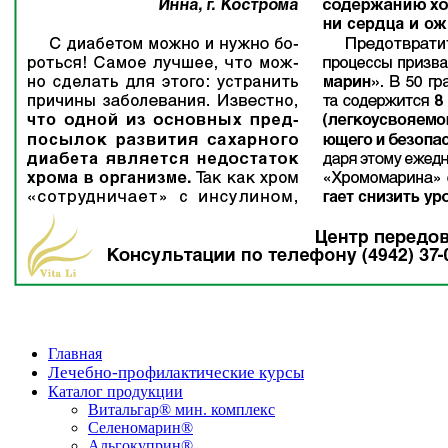
Главная
Лечебно-профилактические курсы
Каталог продукции
Витальгар® мин. комплекс
Селеномарин®
Альгокуприн®